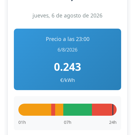
jueves, 6 de agosto de 2026
Precio a las
23:00
6/8/2026
0.243
€/kWh
01h
07h
24h