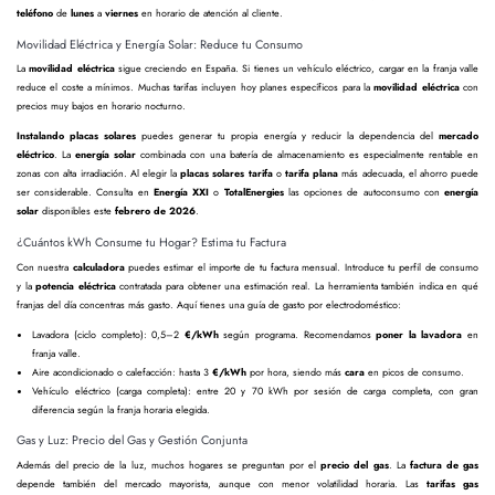
teléfono
de
lunes
a
viernes
en horario de atención al cliente.
Movilidad Eléctrica y Energía Solar: Reduce tu Consumo
La
movilidad eléctrica
sigue creciendo en España. Si tienes un vehículo eléctrico, cargar en la franja valle
reduce el coste a mínimos. Muchas tarifas incluyen hoy planes específicos para la
movilidad eléctrica
con
precios muy bajos en horario nocturno.
Instalando placas solares
puedes generar tu propia energía y reducir la dependencia del
mercado
eléctrico
. La
energía solar
combinada con una batería de almacenamiento es especialmente rentable en
zonas con alta irradiación. Al elegir la
placas solares tarifa
o
tarifa plana
más adecuada, el ahorro puede
ser considerable. Consulta en
Energía XXI
o
TotalEnergies
las opciones de autoconsumo con
energía
solar
disponibles este
febrero de 2026
.
¿Cuántos kWh Consume tu Hogar? Estima tu Factura
Con nuestra
calculadora
puedes estimar el importe de tu factura mensual. Introduce tu perfil de consumo
y la
potencia eléctrica
contratada para obtener una estimación real. La herramienta también indica en qué
franjas del día concentras más gasto. Aquí tienes una guía de gasto por electrodoméstico:
Lavadora (ciclo completo): 0,5–2
€/kWh
según programa. Recomendamos
poner la lavadora
en
franja valle.
Aire acondicionado o calefacción: hasta 3
€/kWh
por hora, siendo más
cara
en picos de consumo.
Vehículo eléctrico (carga completa): entre 20 y 70 kWh por sesión de carga completa, con gran
diferencia según la franja horaria elegida.
Gas y Luz: Precio del Gas y Gestión Conjunta
Además del precio de la luz, muchos hogares se preguntan por el
precio del gas
. La
factura de gas
depende también del mercado mayorista, aunque con menor volatilidad horaria. Las
tarifas gas