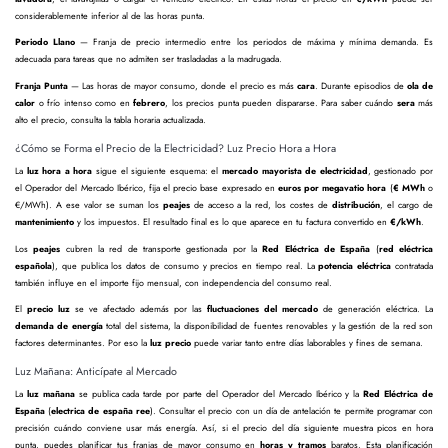
considerablemente inferior al de las horas punta.
Periodo Llano
— Franja de precio intermedio entre los periodos de máxima y mínima demanda. Es
adecuada para tareas que no admiten ser trasladadas a la madrugada.
Franja Punta
— Las horas de mayor consumo, donde el precio es más
cara
. Durante episodios de
ola de
calor
o frío intenso como en
febrero
, los precios punta pueden dispararse. Para saber cuándo
sera
más
alto el precio, consulta la tabla horaria actualizada.
¿Cómo se Forma el Precio de la Electricidad? Luz Precio Hora a Hora
La
luz hora a hora
sigue el siguiente esquema: el
mercado mayorista de electricidad
, gestionado por
el Operador del Mercado Ibérico, fija el precio base expresado en
euros por megavatio hora
(
€ MWh
o
€/MWh). A ese valor se suman los
peajes
de acceso a la red, los costes de
distribución
, el cargo de
mantenimiento
y los impuestos. El resultado final es lo que aparece en tu factura convertido en
€/kWh
.
Los
peajes
cubren la red de transporte gestionada por la
Red Eléctrica de España
(
red eléctrica
española
), que publica los datos de consumo y precios en tiempo real. La
potencia eléctrica
contratada
también influye en el importe fijo mensual, con independencia del consumo real.
El
precio luz
se ve afectado además por las
fluctuaciones del mercado
de generación eléctrica. La
demanda de energía
total del sistema, la disponibilidad de fuentes renovables y la gestión de la red son
factores determinantes. Por eso la
luz precio
puede variar tanto entre días laborables y fines de semana.
Luz Mañana: Anticípate al Mercado
La
luz mañana
se publica cada tarde por parte del Operador del Mercado Ibérico y la
Red Eléctrica de
España
(
electrica de españa ree
). Consultar el precio con un día de antelación te permite programar con
precisión cuándo conviene usar más energía. Así, si el precio del día siguiente muestra picos en hora
punta, puedes planificar tus franjas de mayor consumo en
horas y tramos
baratos. Esta planificación