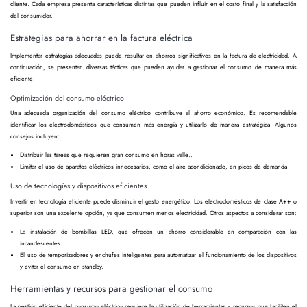
cliente. Cada empresa presenta características distintas que pueden influir en el costo final y la satisfacción
del consumidor.
Estrategias para ahorrar en la factura eléctrica
Implementar estrategias adecuadas puede resultar en ahorros significativos en la factura de electricidad. A
continuación, se presentan diversas tácticas que pueden ayudar a gestionar el consumo de manera más
eficiente.
Optimización del consumo eléctrico
Una adecuada organización del consumo eléctrico contribuye al ahorro económico. Es recomendable
identificar los electrodomésticos que consumen más energía y utilizarlo de manera estratégica. Algunos
consejos incluyen:
Distribuir las tareas que requieren gran consumo en horas valle..
Limitar el uso de aparatos eléctricos innecesarios, como el aire acondicionado, en picos de demanda.
Uso de tecnologías y dispositivos eficientes
Invertir en tecnología eficiente puede disminuir el gasto energético. Los electrodomésticos de clase A++ o
superior son una excelente opción, ya que consumen menos electricidad. Otros aspectos a considerar son:
La instalación de bombillas LED, que ofrecen un ahorro considerable en comparación con las
incandescentes.
El uso de temporizadores y enchufes inteligentes para automatizar el funcionamiento de los dispositivos
y evitar el consumo en standby.
Herramientas y recursos para gestionar el consumo
La gestión eficiente del consumo eléctrico requiere la utilización de herramientas y recursos que faciliten el