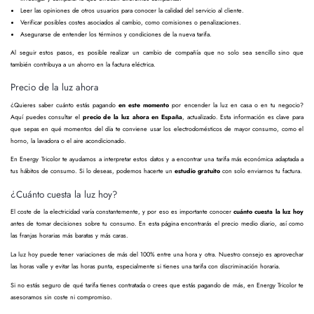
Leer las opiniones de otros usuarios para conocer la calidad del servicio al cliente.
Verificar posibles costes asociados al cambio, como comisiones o penalizaciones.
Asegurarse de entender los términos y condiciones de la nueva tarifa.
Al seguir estos pasos, es posible realizar un cambio de compañía que no solo sea sencillo sino que
también contribuya a un ahorro en la factura eléctrica.
Precio de la luz ahora
¿Quieres saber cuánto estás pagando
en este momento
por encender la luz en casa o en tu negocio?
Aquí puedes consultar el
precio de la luz ahora en España
, actualizado. Esta información es clave para
que sepas en qué momentos del día te conviene usar los electrodomésticos de mayor consumo, como el
horno, la lavadora o el aire acondicionado.
En Energy Tricolor te ayudamos a interpretar estos datos y a encontrar una tarifa más económica adaptada a
tus hábitos de consumo. Si lo deseas, podemos hacerte un
estudio gratuito
con solo enviarnos tu factura.
¿Cuánto cuesta la luz hoy?
El coste de la electricidad varía constantemente, y por eso es importante conocer
cuánto cuesta la luz hoy
antes de tomar decisiones sobre tu consumo. En esta página encontrarás el precio medio diario, así como
las franjas horarias más baratas y más caras.
La luz hoy puede tener variaciones de más del 100% entre una hora y otra. Nuestro consejo es aprovechar
las horas valle y evitar las horas punta, especialmente si tienes una tarifa con discriminación horaria.
Si no estás seguro de qué tarifa tienes contratada o crees que estás pagando de más, en Energy Tricolor te
asesoramos sin coste ni compromiso.