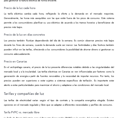
para gestionar la factura eléctrica de forma eficiente.
Precio de la luz cada hora
La tarifa eléctrica cambia cada hora, reflejando la oferta y la demanda en el mercado mayorista.
Generalmente, las horas más asequibles son las que están fuera de los picos de consumo. Este sistema
permite a los consumidores planificar su uso eléctrico de acuerdo a los tramos horarios y beneficiarse de
precios más bajos.
Precio de la luz en días concretos
Los precios también fluctúan dependiendo del día de la semana. Es común observar precios más bajos
durante los fines de semana, cuando la demanda suele ser menor. Las festividades y días festivos también
pueden influir en las tarifas, ofreciendo a los consumidores la posibilidad de ahorrar dinero si gestionan su
consumo adecuadamente.
Precio en Canarias
En el archipiélago canario, el precio de la luz presenta diferencias notables debido a las singularidades del
mercado local y a la insularidad. Las tarifas electricas en Canarias se ven influenciadas por factores como la
generación de energía a partir de fuentes renovables y la necesidad de importar recursos. Por tanto, los
precios pueden ser superiores o estar sujetos a sistemas específicos de tarifación. Es importante estar
atento a estas particularidades para maximizar el ahorro y adaptarse a las condiciones del mercado local.
Tarifas y compañías de luz
Las tarifas de electricidad varían según el tipo de contrato y la compañía energética elegida. Existen
opciones en el mercado regulado y libre que se adaptan a diferentes necesidades y perfiles de consumo.
Tarifa PVPC vs. mercado libre
La Tarifa de Precio Voluntario para el Pequeño Consumidor (PVPC) es la opción del mercado regulado y se