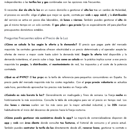
independientes o las
tarifas luz y gas
combinadas son las opciones más frecuentes.
Si necesitas
dar de alta la luz
en un nuevo domicilio o gestionar el
alta luz
tras un cambio de titularidad,
el proceso es sencillo: elige el
plan
que mejor se ajuste, contrata por
web
o
app móvil
, y la
distribución
del servicio se activa en pocos días laborables, de
lunes
a
viernes
. También puedes gestionar el
alta
de
gas al mismo tiempo en un solo contrato. El
gas plan
o
gas precio
fijo es especialmente útil para planificar
presupuestos domésticos estables.
Preguntas Frecuentes sobre el Precio de la Luz
¿Cómo se calcula la luz según la oferta y la demanda?
El precio que pagas parte del mercado
mayorista: las centrales generadoras ofrecen electricidad a un precio determinado y el operador acepta las
ofertas de menor a mayor coste hasta cubrir la demanda total.
Según la oferta
total disponible y la
demanda instantánea, el precio sube o baja.
Luz como se calcula
en la práctica implica sumar a ese precio
mayorista los
peajes
, la
distribución
, el
mantenimiento
de red, los impuestos y el coste de la potencia
contratada.
¿Qué es el PVPC?
El
luz pvpc
es la tarifa de referencia para pequeños consumidores en España. Su
precio parte del mercado mayorista más los costes regulados. Con el
pvpc precio voluntario
se actualiza
cada hora, permitiendo aprovechar los precios más baratos en franja valle.
¿Cuándo es más barata la luz?
Generalmente en madrugada y fines de semana. La franja
noche
es
históricamente la más económica. Consulta la tabla de esta página para ver el precio en tiempo real. Los
días
lunes
a
viernes
suelen ser los más caros por la mayor actividad industrial, y las
22h
marcan
habitualmente el inicio del descenso de precios hacia la franja nocturna.
¿Cómo puedo gestionar mis suministros desde la app?
La mayoría de comercializadoras disponen de
app
y
web
con
área cliente
donde consultar
tus facturas
, el historial de consumo y el precio actual.
También puedes
contratar la tarifa de luz
directamente desde allí,
renovar bono
, gestionar tu contrato o