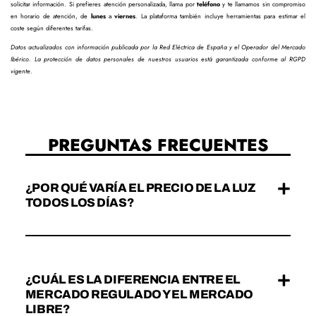
solicitar información. Si prefieres atención personalizada, llama por
teléfono
y te llamamos sin compromiso
en horario de atención, de
lunes
a
viernes
. La plataforma también incluye herramientas para estimar el
coste según diferentes tarifas.
Datos actualizados con información publicada por la Red Eléctrica de España y el Operador del Mercado
Ibérico. La protección de datos personales de nuestros usuarios está garantizada conforme al RGPD
vigente.
PREGUNTAS FRECUENTES
¿POR QUÉ VARÍA EL PRECIO DE LA LUZ
TODOS LOS DÍAS?
¿CUÁL ES LA DIFERENCIA ENTRE EL
MERCADO REGULADO Y EL MERCADO
LIBRE?