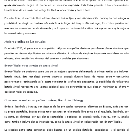
ajusta diariamente según el precio en el mercado mayorista. Esta tarifa permite a los consumidores
beneficiarse de un coste que refleja las fluctuaciones diarias y hora a hora.
Por otro lado, el mercado libre ofrece diversas tarifas fijas y con discriminación horaria, lo que otorga la
posibilidad de elegir un contrato más estable a lo largo del tiempo. Sin embargo, los costes pueden ser
mayores en momentos de alta demanda, por lo que es fundamental analizar cuál opción se adapta mejor a
las necesidades personales.
Mejores tarifas de luz actuales
En el año 2025, el panorama es competitivo. Algunas compañías destacan por ofrecer planes atractivos que
permiten un ahorro significativo en la factura eléctrica. A la hora de elegir es importante considerar no solo
el costo, sino también los términos del contrato y posibles penalizaciones.
Energy Tricolor y sus ventajas de batería virtual
Energy Tricolor se posiciona como una de las mejores opciones del mercado al ofrecer tarifas que incluyen
batería virtual. Esta tecnología permite acumular energía durante horas de menor coste y consumirla
posteriormente, optimizando así el gasto y mejorando la eficiencia energética. La posibilidad de utilizar una
batería virtual representa una ventaja adicional para los consumidores que desean maximizar su ahorro y
gestionar mejor su consumo.
Comparativa entre compañías: Endesa, Iberdrola, Naturgy
Endesa, Iberdrola y Naturgy son algunas de las principales compañías eléctricas en España, cada una con
su propio portafolio. Endesa ofrece tanto contratos en el mercado libre como en el regulado. Iberdrola, por
su parte, se distingue por sus planes sostenibles y opciones de energía verde. Naturgy, con su amplia
gama, también incluye planes innovadores, como la batería virtual en colaboración con Energy Tricolor.
La elección entre estas compañías debe basarse en un análisis detallado, condiciones, y el servicio al