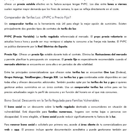
ofrece un
precio estable
efectivo en tu factura aunque tengas PVPC. Los días entre
lunes a viernes
suelen registrar mayor demanda que los fines de semana, lo que se refleja directamente en el coste.
Comparador de Tarifas Luz: ¿PVPC o Precio Fijo?
Un
comparador tarifas
es la herramienta más útil para elegir la mejor opción de suministro. Existen
principalmente dos grandes tipos de contratos de
tarifa de luz
:
PVPC (Precio Variable)
: La
tarifa regulada
referenciada al mercado. El
pvpc precio voluntario
se
actualiza hora a hora y puede ser muy ventajoso si adaptas tu consumo a las franjas más baratas. El PVPC
se publica diariamente por la
Red Eléctrica de España
.
Precio Fijo
: Ofrece un
precio fijo
estable durante todo el contrato. Elimina las
fluctuaciones del mercado
y permite planificar tu presupuesto sin sorpresas. El
precio fijo
es especialmente recomendable cuando el
mercado eléctrico
se encuentra en zona alta o en periodos de alta volatilidad.
Entre las principales comercializadoras que ofrecen estas
tarifas luz
se encuentran
One Luz
(Endesa),
Grupo Naturgy
,
TotalEnergies
y
Energía XXI
. Las
tarifas luz y gas
combinadas están disponibles en casi
todas ellas y ofrecen descuentos adicionales. También puedes optar por las
tarifas de luz y gas
si quieres
gestionar ambos suministros en un único contrato. Usa un
comparador tarifas luz
online para ver los
precios actualizados según tu perfil de consumo y en función del horario en el que más consumes.
Bono Social: Descuento en la Tarifa Regulada para Familias Vulnerables
El
bono social
es un descuento sobre la
tarifa regulada
destinado a consumidores en situación de
vulnerabilidad. Está disponible para
familias numerosas
, hogares con rentas bajas o personas con
discapacidad. Si eres elegible, el
bono social
puede reducir significativamente tu factura de la
luz
.
Para
renovar bono social
o solicitarlo por primera vez, accede al
área cliente
de tu comercializadora por
web
o
app
. El proceso incluye aportar documentación acreditativa y puede gestionarse también por