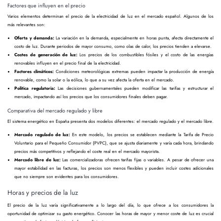
Factores que influyen en el precio
Varios elementos determinan el precio de la electricidad de luz en el mercado español. Algunos de los
más relevantes son:
Oferta y demanda:
La variación en la demanda, especialmente en horas punta, afecta directamente el
costo de luz. Durante periodos de mayor consumo, como olas de calor, los precios tienden a elevarse.
Costes de generación de luz:
Los precios de los combustibles fósiles y el costo de las energías
renovables influyen en el precio final de la electricidad.
Factores climáticos:
Condiciones meteorológicas extremas pueden impactar la producción de energía
renovable, como la solar o la eólica, lo que a su vez afecta la oferta en el mercado.
Política regulatoria:
Las decisiones gubernamentales pueden modificar las tarifas y estructurar el
mercado, impactando así los precios que los consumidores finales deben pagar.
Comparativa del mercado regulado y libre
El sistema energético en España presenta dos modelos diferentes: el mercado regulado y el mercado libre.
Mercado regulado de luz:
En este modelo, los precios se establecen mediante la Tarifa de Precio
Voluntario para el Pequeño Consumidor (PVPC), que se ajusta diariamente y varía cada hora, brindando
precios más competitivos y reflejando el coste real en el mercado mayorista.
Mercado libre de luz:
Las comercializadoras ofrecen tarifas fijas o variables. A pesar de ofrecer una
mayor estabilidad en las facturas, los precios son menos flexibles y pueden incluir costes adicionales
que no siempre son evidentes para los consumidores.
Horas y precios de la luz
El precio de la luz varía significativamente a lo largo del día, lo que ofrece a los consumidores la
oportunidad de optimizar su gasto energético. Conocer las horas de mayor y menor coste de luz es crucial