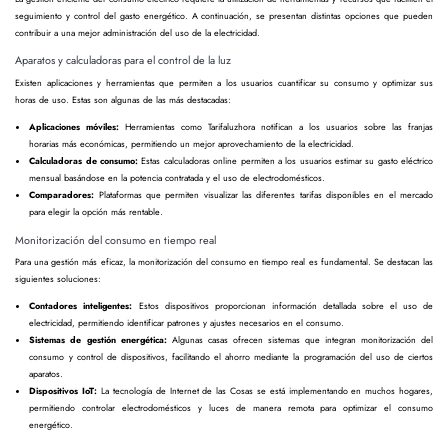
seguimiento y control del gasto energético. A continuación, se presentan distintas opciones que pueden
contribuir a una mejor administración del uso de la electricidad.
Aparatos y calculadoras para el control de la luz
Existen aplicaciones y herramientas que permiten a los usuarios cuantificar su consumo y optimizar sus
horas de uso. Estas son algunas de las más destacadas:
Aplicaciones móviles:
Herramientas como Tarifaluzhora notifican a los usuarios sobre las franjas
horarias más económicas, permitiendo un mejor aprovechamiento de la electricidad.
Calculadoras de consumo:
Estas calculadoras online permiten a los usuarios estimar su gasto eléctrico
mensual basándose en la potencia contratada y el uso de electrodomésticos.
Comparadores:
Plataformas que permiten visualizar las diferentes tarifas disponibles en el mercado
para elegir la opción más rentable.
Monitorización del consumo en tiempo real
Para una gestión más eficaz, la monitorización del consumo en tiempo real es fundamental. Se destacan las
siguientes soluciones:
Contadores inteligentes:
Estos dispositivos proporcionan información detallada sobre el uso de
electricidad, permitiendo identificar patrones y ajustes necesarios en el consumo.
Sistemas de gestión energética:
Algunas casas ofrecen sistemas que integran monitorización del
consumo y control de dispositivos, facilitando el ahorro mediante la programación del uso de ciertos
aparatos.
Dispositivos IoT:
La tecnología de Internet de las Cosas se está implementando en muchos hogares,
permitiendo controlar electrodomésticos y luces de manera remota para optimizar el consumo
energético.