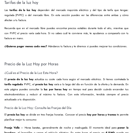
Tarifas de la luz hoy
Las
tarifas de la luz hoy
dependen del mercado mayorista eléctrico y del tipo de tarifa que tengas:
regulada (PVPC) o del mercado libre. En esta sección puedes ver las diferencias entre ambas y cómo
afectan a tu factura.
Recuerda que en el mercado libre puedes encontrar precios estables durante todo el año, mientras que
con PVPC el precio varía cada hora. Si no sabes cuál te conviene más, te ayudamos a compararlo con tu
factura en mano.
¿Quieres pagar menos cada mes?
Mándanos tu factura y te diremos si puedes mejorar tus condiciones.
Precio de la Luz Hoy por Horas
¿Cuál es el Precio de la Luz Esta Hora?
El
precio de la luz hoy
actualiza su coste cada hora según el mercado eléctrico. Si tienes contratada la
tarifa regulada
PVPC, el
precio luz hoy
varía a lo largo del día en función de la oferta y la demanda. En
esta página puedes consultar la
luz por horas hoy
en tiempo real para decidir cuándo encender tus
electrodomésticos y reducir al máximo tu factura. Con esta información, tendrás siempre el precio
actualizado a tu disposición.
Precio de la Luz Hoy: Consulta las Franjas del Día
El
precio luz hoy
se divide en tres franjas horarias. Conocer el precio
hoy por horas y tramos
te permite
planificar mejor tu consumo:
Franja Valle
— Horas baratas, generalmente de noche y madrugada. El momento ideal para
poner la
lavadora
, el lavavajillas o cargar el vehículo eléctrico. En estas horas el precio en
€/kWh
puede ser