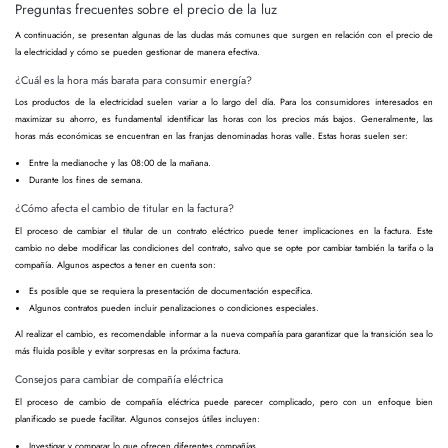
Preguntas frecuentes sobre el precio de la luz
A continuación, se presentan algunas de las dudas más comunes que surgen en relación con el precio de
la electricidad y cómo se pueden gestionar de manera efectiva.
¿Cuál es la hora más barata para consumir energía?
Los productos de la electricidad suelen variar a lo largo del día. Para los consumidores interesados en
maximizar su ahorro, es fundamental identificar las horas con los precios más bajos. Generalmente, las
horas más económicas se encuentran en las franjas denominadas horas valle. Estas horas suelen ser:
Entre la medianoche y las 08:00 de la mañana.
Durante los fines de semana.
¿Cómo afecta el cambio de titular en la factura?
El proceso de cambiar el titular de un contrato eléctrico puede tener implicaciones en la factura. Este
cambio no debe modificar las condiciones del contrato, salvo que se opte por cambiar también la tarifa o la
compañía. Algunos aspectos a tener en cuenta son:
Es posible que se requiera la presentación de documentación específica.
Algunos contratos pueden incluir penalizaciones o condiciones especiales.
Al realizar el cambio, es recomendable informar a la nueva compañía para garantizar que la transición sea lo
más fluida posible y evitar sorpresas en la próxima factura.
Consejos para cambiar de compañía eléctrica
El proceso de cambio de compañía eléctrica puede parecer complicado, pero con un enfoque bien
planificado se puede facilitar. Algunos consejos útiles incluyen:
Investigar y comparar lo que ofrecen diferentes compañías.