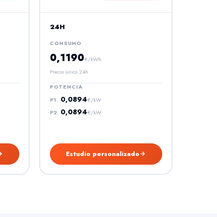
24H
CONSUMO
0,1190
€/kWh
Precio único 24h
POTENCIA
0,0894
P1
€/kW
0,0894
P2
€/kW
Estudio personalizado