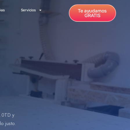
Gas
Servicios
Te ayudamos
GRATIS
2.0TD y
o justo.