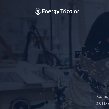
Compar
3.0TD d