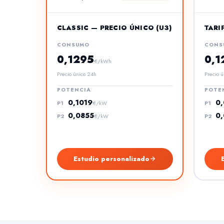
CLASSIC — PRECIO ÚNICO (U3)
TARI
CONSUMO
CONS
0,1295
0,1
€/kWh
Precio único 24h
Precio ú
POTENCIA
POTE
0,1019
0
P1
€/kW
P1
0,0855
0
P2
€/kW
P2
Estudio personalizado