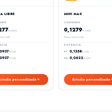
FA LIBRE
MINI MAC
UMO
CONSUMO
277
0,1279
€/kWh
€/kWh
nico 24h
Precio único 24h
NCIA
POTENCIA
,0937
0,1358
€/kW
P1
€/kW
,0937
0,0622
€/kW
P2
€/kW
Estudio personalizado
Estudio personalizado