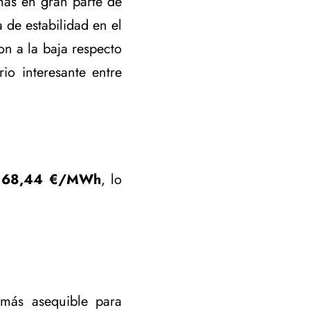
as en gran parte de
 de estabilidad en el
on a la baja respecto
io interesante entre
n
68,44 €/MWh
, lo
 más asequible para