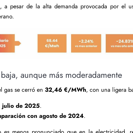
, a pesar de la alta demanda provocada por el uso
erano.
n baja, aunque más moderadamente
el gas se cerró en
32,46 €/MWh
, con una ligera b
 julio de 2025
.
mparación con agosto de 2024
.
 es menos pronunciado que en la electricidad, re